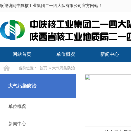
欢迎访问中陕核工业集团二一四大队有限公司官方网站！
网站首页
单位概况
新闻中心
当前位置：
首页
» 大气污染防治
大气污染防治
单位概况
新闻中心