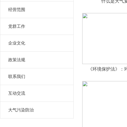
什么是大气
经营范围
党群工作
企业文化
政策法规
《环境保护法》：环
联系我们
互动交流
大气污染防治