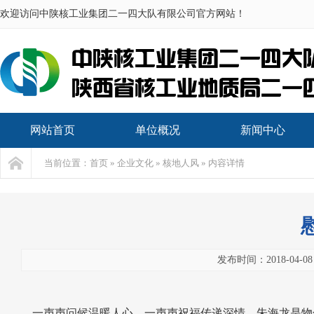
欢迎访问中陕核工业集团二一四大队有限公司官方网站！
网站首页
单位概况
新闻中心
当前位置：首页 » 企业文化 » 核地人风 » 内容详情
发布时间：2018-04
一声声问候温暖人心，一声声祝福传递深情。朱海龙是物