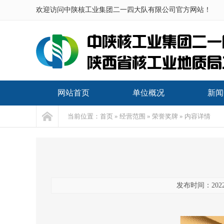
欢迎访问中陕核工业集团二一四大队有限公司官方网站！
网站首页
单位概况
新闻
当前位置：首页 » 经营范围 » 荣誉奖牌 » 内容详情
发布时间：202